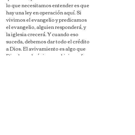
lo que necesitamos entender es que
hay una ley en operación aquí. Si
vivimos el evangelio y predicamos
el evangelio, alguien responderá, y
la iglesia crecerá. Y cuando eso
suceda, debemos dar todo el crédito
a Dios. El avivamiento es algo que
Dios hace; lo único que hicimos fue
aprovechar la ley de la semilla.
A veces, tú y yo nos enfocamos
demasiado en el resultado de
nuestros esfuerzos. No juzgues un
ministerio por los números. Dos
ministros —igualmente dedicados y
igualmente capacitados— pueden ir
a dos ciudades diferentes, y uno
puede tener avivamiento mientras