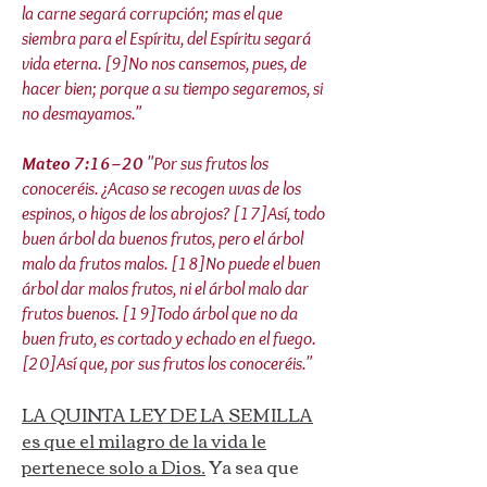
la carne segará corrupción; mas el que
siembra para el Espíritu, del Espíritu segará
vida eterna. [9]No nos cansemos, pues, de
hacer bien; porque a su tiempo segaremos, si
no desmayamos."
Mateo 7:16–20
"Por sus frutos los
conoceréis. ¿Acaso se recogen uvas de los
espinos, o higos de los abrojos? [17]Así, todo
buen árbol da buenos frutos, pero el árbol
malo da frutos malos. [18]No puede el buen
árbol dar malos frutos, ni el árbol malo dar
frutos buenos. [19]Todo árbol que no da
buen fruto, es cortado y echado en el fuego.
[20]Así que, por sus frutos los conoceréis."
LA QUINTA LEY DE LA SEMILLA
es que el milagro de la vida le
pertenece solo a Dios.
Ya sea que