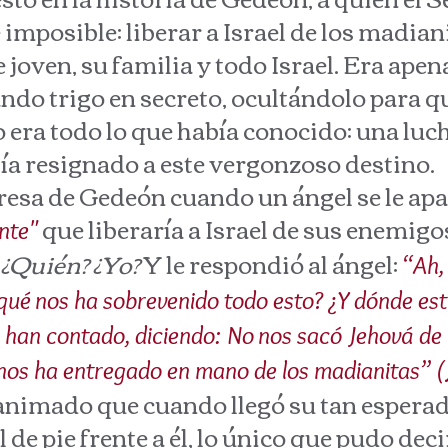
imposible: liberar a Israel de los madian
joven, su familia y todo Israel. Era apen
ando trigo en secreto, ocultándolo para 
 era todo lo que había conocido: una luc
bía resignado a este vergonzoso destino.
a de Gedeón cuando un ángel se le apar
que liberaría a Israel de sus enemigo
nte"
 ¿Quién? ¿Yo?
Y le respondió al ángel:
“Ah,
 qué nos ha sobrevenido todo esto? ¿Y dónde est
 han contado, diciendo: No nos sacó Jehová de
nos ha entregado en mano de los madianitas” (
sanimado que cuando llegó su tan esper
 de pie frente a él, lo único que pudo deci