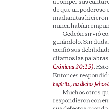
a romper sus cántaros
de que un poderoso ej
madianitas hicieron t
nunca habían empuña
Gedeón sirvió como 
guiándolo. Sin duda,
confió sus debilidad
citamos las palabras 
. Est
Crónicas 20:15
)
Entonces respondió 
Espíritu, ha dicho Jehová
Muchos otros que fu
respondieron con ent
sus defectos cuando 