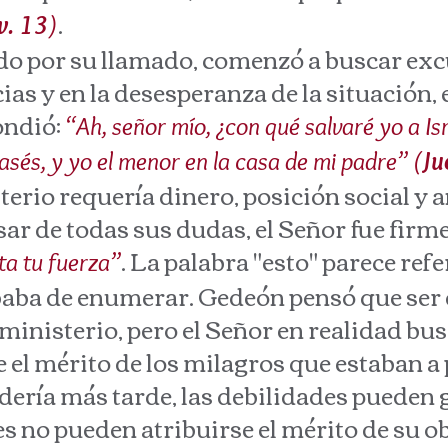
.
v. 13
)
or su llamado, comenzó a buscar excus
ias y en la desesperanza de la situación, 
ondió:
“Ah, señor mío, ¿con qué salvaré yo a Is
sés, y yo el menor en la casa de mi padre” (
Ju
terio requería dinero, posición social y 
sar de todas sus dudas, el Señor fue firm
. La palabra "esto" parece refe
ta tu fuerza”
aba de enumerar. Gedeón pensó que ser d
 ministerio, pero el Señor en realidad bu
 el mérito de los milagros que estaban a 
ía más tarde, las debilidades pueden gl
s no pueden atribuirse el mérito de su 