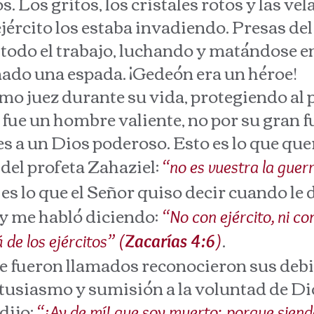
. Los gritos, los cristales rotos y las ve
ército los estaba invadiendo. Presas del 
odo el trabajo, luchando y matándose ent
do una espada. ¡Gedeón era un héroe!
juez durante su vida, protegiendo al p
 fue un hombre valiente, no por su gran f
es a un Dios poderoso. Esto es lo que q
del profeta Zahaziel:
“no es vuestra la guerr
o es lo que el Señor quiso decir cuando le 
y me habló diciendo:
“No con ejército, ni co
.
 de los ejércitos” (
Zacarías 4:6
)
eron llamados reconocieron sus debili
usiasmo y sumisión a la voluntad de Dio
dijo:
“¡Ay de mí! que soy muerto; porque sie