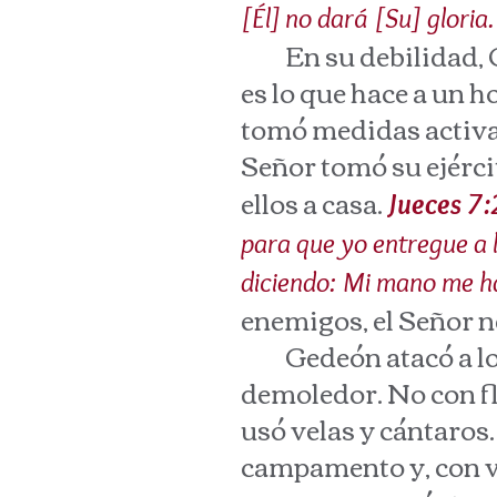
[Él] no dará [Su] gloria
En su debilidad, Ge
es lo que hace a un 
tomó medidas activas
Señor tomó su ejérci
ellos a casa.
Jueces 7
para que yo entregue a l
diciendo: Mi mano me h
enemigos, el Señor n
Gedeón atacó a los 
demoledor. No con fl
usó velas y cántaros
campamento y, con ve