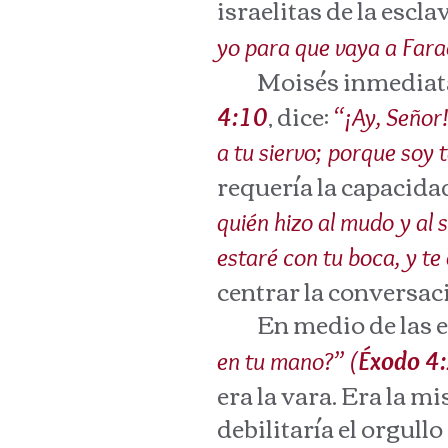
israelitas de la esc
yo para que vaya a Faraó
Moisés inmediatame
, dice:
4:10
“¡Ay, Señor!
a tu siervo; porque soy 
requería la capacidad
quién hizo al mudo y al 
estaré con tu boca, y te
centrar la conversac
En medio de las exc
en tu mano?” (
Éxodo 4
era la vara. Era la m
debilitaría el orgull