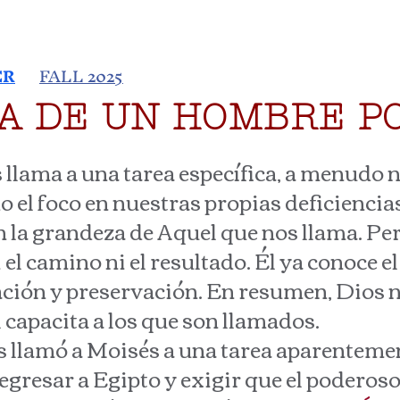
ER
FALL 2025
A DE UN HOMBRE P
ama a una tarea específica, a menudo 
el foco en nuestras propias deficiencias 
en la grandeza de Aquel que nos llama. Per
l camino ni el resultado. Él ya conoce el 
ción y preservación. En resumen, Dios n
 capacita a los que son llamados.
lamó a Moisés a una tarea aparentemen
regresar a Egipto y exigir que el poderoso