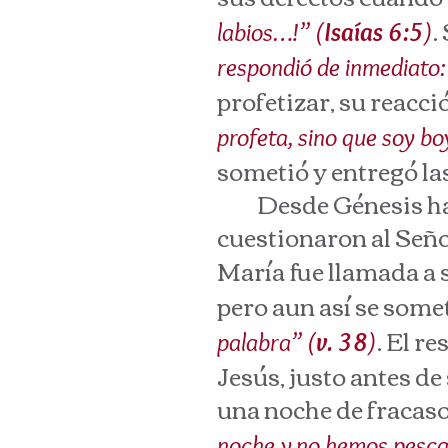
.
labios…!” (
Isaías 6:5
)
respondió de inmediato:
profetizar, su reacci
profeta, sino que soy boy
sometió y entregó las
Desde Génesis hast
cuestionaron al Señ
María fue llamada a 
pero aun así se some
. El r
palabra” (
v. 38
)
Jesús, justo antes de
una noche de fracas
noche y no hemos pesc