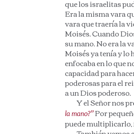
que los israelitas pu
Era la misma vara que
vara que traería la vi
Moisés. Cuando Dios 
su mano. No era la va
Moisés ya tenía y lo 
enfocaba en lo que no
capacidad para hacer
poderosas para el re
a un Dios poderoso.
Y el Señor nos pre
Por pequeño
la mano?”
puede multiplicarlo, 
También vemos esto 