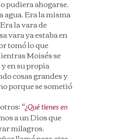
cio pudiera ahogarse.
ía agua. Era la misma
 Era la vara de
sa vara ya estaba en
ñor tomó lo que
 Mientras Moisés se
 y en su propia
ando cosas grandes y
ino porque se sometió
otros:
“¿Qué tienes en
imos a un Dios que
grar milagros.
ñor llamó para otra