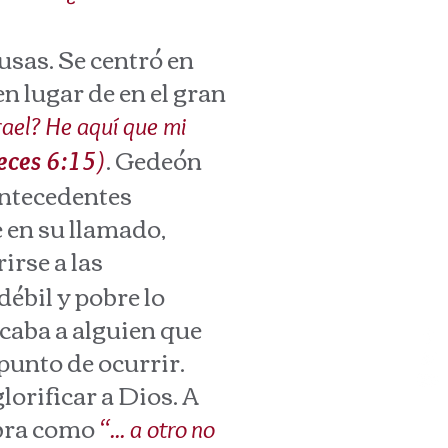
as. Se centró en
en lugar de en el gran
rael? He aquí que mi
. Gedeón
eces 6:15
)
antecedentes
e en su llamado,
rirse a las
ébil y pobre lo
scaba a alguien que
punto de ocurrir.
orificar a Dios. A
obra como
“... a otro no