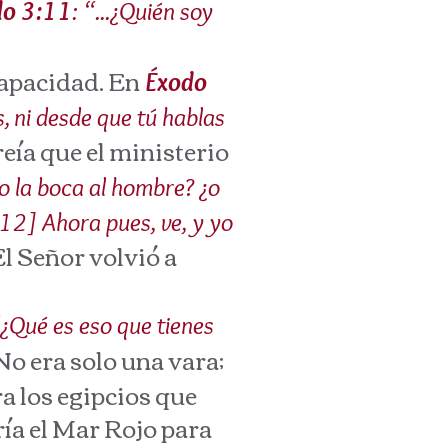
do 3:11
: “...¿Quién soy
apacidad. En
Éxodo
, ni desde que tú hablas
eía que el ministerio
o la boca al hombre? ¿o
[12] Ahora pues, ve, y yo
 El Señor volvió a
¿Qué es eso que tienes
 No era solo una vara;
ra los egipcios que
ría el Mar Rojo para