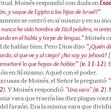
lavitud. Moisés respondió con duda en
Éxo
n, y saque de Egipto a los hijos de Israel?”
nte se centró en sí mismo y en su inc
 nunca he sido hombre de fácil palabra, ni antes
Moisés cr
tardo en el habla y torpe de lengua.”
 de hablar bien. Pero Dios dijo:
“¿Quién di
sordo, al que ve y al ciego? ¿No soy yo Jehová? 
.
 enseñaré lo que hayas de hablar” (
v. 11-12
)
ión en Sí mismo, Aquel con el poder.
usas de Moisés, el Señor le preguntó:
“
. Y Moisés respondió:
.
:2
)
"Una vara" (
v. 2
)
isma vara que traería las diez plagas cont
o del faraón. Era la misma vara que dividi