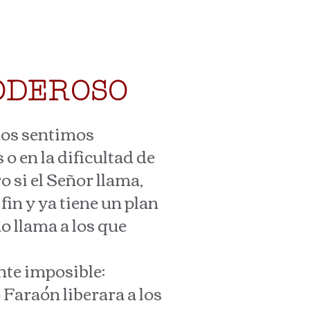
ODEROSO
nos sentimos
o en la dificultad de
o si el Señor llama,
fin y ya tiene un plan
o llama a los que
te imposible:
 Faraón liberara a los