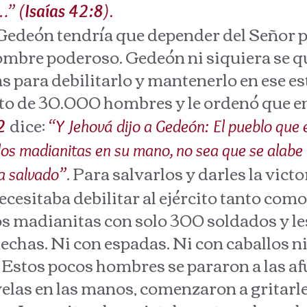
…” (
Isaías 42:8
).
deón tendría que depender del Señor par
hombre poderoso. Gedeón ni siquiera se 
 para debilitarlo y mantenerlo en ese es
to de 30.000 hombres y le ordenó que e
dice:
:2
“Y Jehová dijo a Gedeón: El pueblo que
os madianitas en su mano, no sea que se alabe 
. Para salvarlos y darles la vict
a salvado”
ecesitaba debilitar al ejército tanto com
madianitas con solo 300 soldados y les
echas. Ni con espadas. Ni con caballos n
. Estos pocos hombres se pararon a las af
las en las manos, comenzaron a gritarle