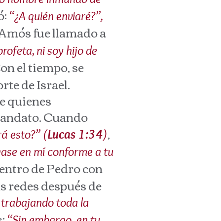
ó:
“¿A quién enviaré?”,
 Amós fue llamado a
profeta, ni soy hijo de
Con el tiempo, se
rte de Israel.
e quienes
 mandato. Cuando
,
á esto?” (
Lucas 1:34
)
gase en mí conforme a tu
uentro de Pedro con
sus redes después de
trabajando toda la
s:
“Sin embargo, en tu