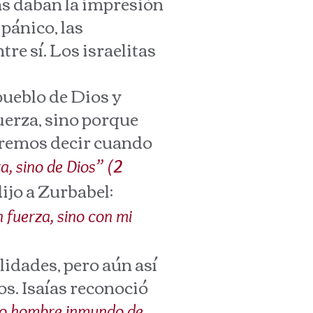
las daban la impresión
pánico, las
re sí. Los israelitas
ueblo de Dios y
uerza, sino porque
ueremos decir cuando
a, sino de Dios” (
2
dijo a Zurbabel:
n fuerza, sino con mi
dades, pero aún así
s. Isaías reconoció
ndo hombre inmundo de