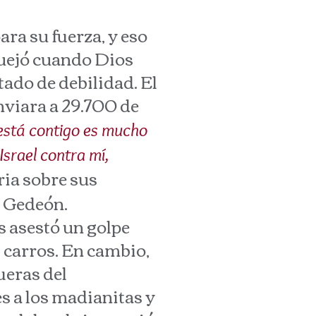
a su fuerza, y eso
quejó cuando Dios
tado de debilidad. El
nviara a 29.700 de
 está contigo es mucho
Israel contra mí,
oria sobre sus
o Gedeón.
 asestó un golpe
i carros. En cambio,
ueras del
s a los madianitas y