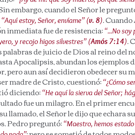
 Sin embargo, cuando el Señor le pregunt
. Cuando
 “Aquí estoy, Señor, envíame” (
v. 8
)
ón inmediata fue de resistencia:
“...No soy 
. 
ero, y recojo higos silvestres” (
Amós 7:14
)
 palabras de juicio de Dios al reino del no
a Apocalipsis, abundan los ejemplos d
or, pero aun así decidieron obedecer su
ser madre de Cristo, cuestionó:
“¿Cómo ser
tió diciendo:
“He aquí la sierva del Señor; há
esultado fue un milagro. En el primer enc
 su llamado, el Señor le dijo que echara 
os. Pedro preguntó:
“Maestro, hemos estado 
; pero se sometió de todos modo
ado nada”