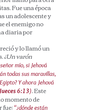
itas. Fue una época
as un adolescente y
que el enemigo no
ha diaria por
eció y lo llamó un
s.
¿Un varón
 señor mío, si Jehová
án todas sus maravillas,
 Egipto? Y ahora Jehová
. Este
Jueces 6:13
)
ado momento de
r fue:
“¿dónde están