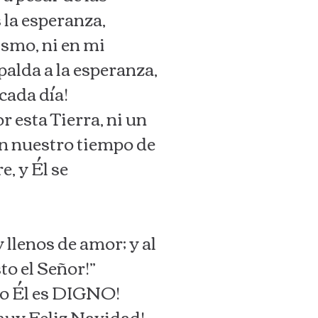
 la esperanza,
smo, ni en mi
palda a la esperanza,
 cada día!
 esta Tierra, ni un
En nuestro tiempo de
, y Él se
 llenos de amor; y al
to el Señor!”
olo Él es DIGNO!
muy Feliz Navidad!