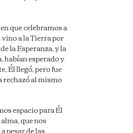
 en que celebramos a
vino a la Tierra por
de la Esperanza, y la
, habían esperado y
 Él llegó, pero fue
ía rechazó al mismo
mos espacio para Él
 alma, que nos
 a pesar de las