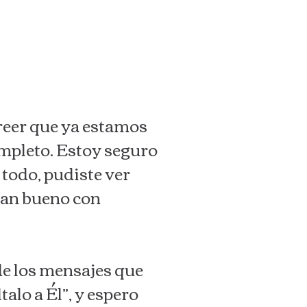
reer que ya estamos
ompleto. Estoy seguro
 todo, pudiste ver
 tan bueno con
de los mensajes que
alo a Él”, y espero