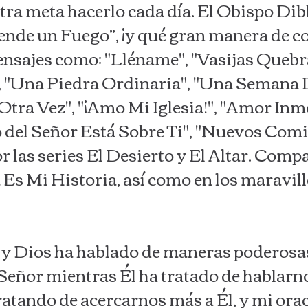
ra meta hacerlo cada día. El Obispo Dibb
iende un Fuego”, ¡y qué gran manera de 
sajes como: "Lléname", "Vasijas Quebr
 "Una Piedra Ordinaria", "Una Semana 
Otra Vez", "¡Amo Mi Iglesia!", "Amor Inme
 del Señor Está Sobre Ti", "Nuevos Comi
 las series El Desierto y El Altar. Com
 Es Mi Historia, así como en los maravil
o y Dios ha hablado de maneras poderosa
l Señor mientras Él ha tratado de hablarn
ratando de acercarnos más a Él, y mi ora