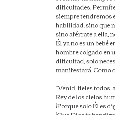
dificultades. Permít
siempre tendremos e
habilidad, sino que m
sino aférrate a ella,
Él ya no es un bebé 
hombre colgado en un
dificultad, solo nec
manifestará. Como d
“Venid, fieles todos,
Rey de los cielos hu
¡Porque solo Él es d
¡Que Dios te bendiga