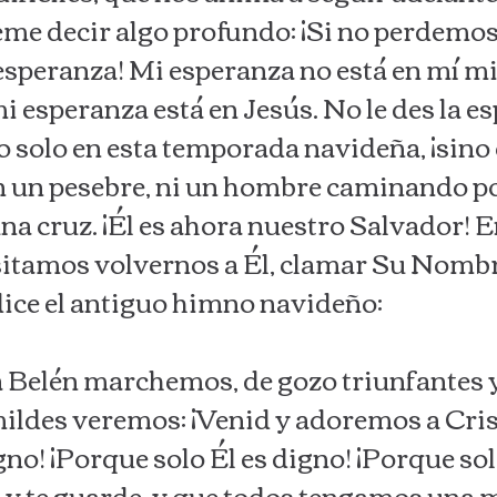
eme decir algo profundo: ¡Si no perdemos
speranza! Mi esperanza no está en mí mi
i esperanza está en Jesús. No le des la es
 no solo en esta temporada navideña, ¡sino
en un pesebre, ni un hombre caminando por
a cruz. ¡Él es ahora nuestro Salvador! 
esitamos volvernos a Él, clamar Su Nombre
ice el antiguo himno navideño:
 a Belén marchemos, de gozo triunfantes y
mildes veremos: ¡Venid y adoremos a Cris
igno! ¡Porque solo Él es digno! ¡Porque s
 y te guarde, y que todos tengamos una 