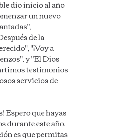
le dio inicio al año
comenzar un nuevo
antadas",
Después de la
recido", "¡Voy a
enzos", y "El Dios
partimos testimonios
losos servicios de
s! Espero que hayas
os durante este año.
ción es que permitas